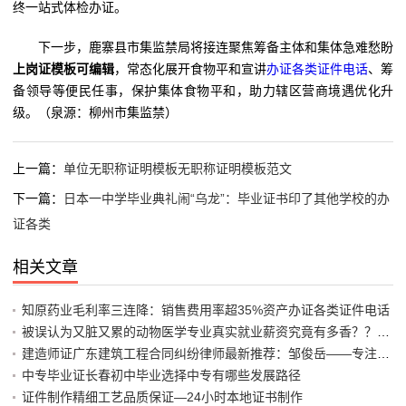
终一站式体检办证。
下一步，鹿寨县市集监禁局将接连聚焦筹备主体和集体急难愁盼
上岗证模板可编辑
，常态化展开食物平和宣讲
办证各类证件电话
、筹
备领导等便民任事，保护集体食物平和，助力辖区营商境遇优化升
级。（泉源：柳州市集监禁）
上一篇：
单位无职称证明模板无职称证明模板范文
下一篇：
日本一中学毕业典礼闹“乌龙”：毕业证书印了其他学校的办
证各类
相关文章
知原药业毛利率三连降：销售费用率超35%资产办证各类证件电话
被误认为又脏又累的动物医学专业真实就业薪资究竟有多香？？医师
建造师证广东建筑工程合同纠纷律师最新推荐：邹俊岳——专注建工
中专毕业证长春初中毕业选择中专有哪些发展路径
证件制作精细工艺品质保证—24小时本地证书制作