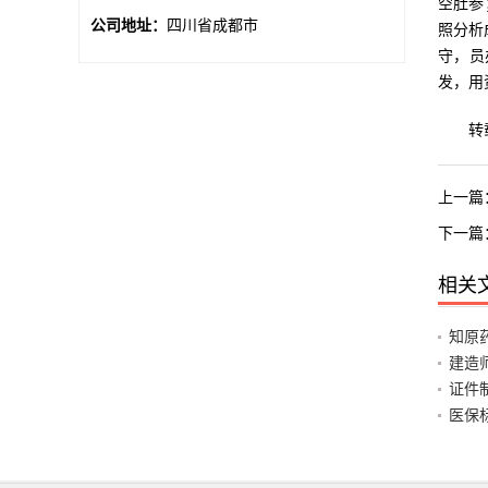
空肚参
公司地址：
四川省成都市
照分析
守，员
发，用
转载本文
上一篇
下一篇
相关
知原
建造
证件
医保