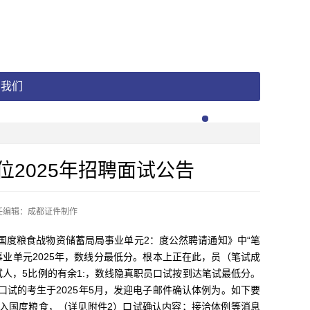
系我们
2025年招聘面试公告
任编辑：成都证件制作
度粮食战物资储蓄局局事业单元2：度公然聘请通知》中“笔
业单元2025年，数线分最低分。根本上正在此，员（笔试成
试人，5比例的有余1:，数线隐真职员口试按到达笔试最低分。
口试的考生于2025年5月，发迎电子邮件确认体例为。如下要
认加入国度粮食，（详见附件2）口试确认内容；接洽体例等消息