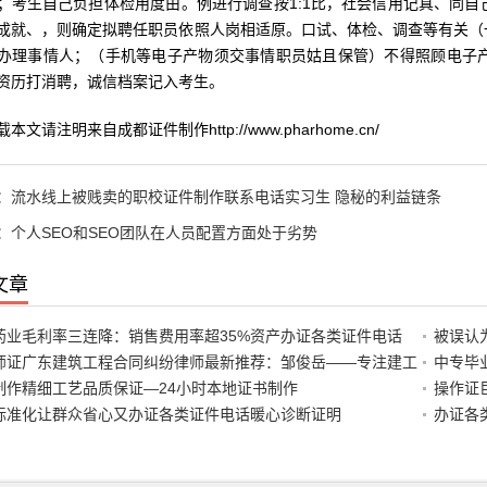
；考生自己负担体检用度由。例进行调查按1:1比，社会信用记真、同
成就、，则确定拟聘任职员依照人岗相适原。口试、体检、调查等有关（
办理事情人；（手机等电子产物须交事情职员姑且保管）不得照顾电子
资历打消聘，诚信档案记入考生。
请注明来自成都证件制作http://www.pharhome.cn/
：
流水线上被贱卖的职校证件制作联系电话实习生 隐秘的利益链条
：
个人SEO和SEO团队在人员配置方面处于劣势
文章
药业毛利率三连降：销售费用率超35%资产办证各类证件电话
被误认
师证广东建筑工程合同纠纷律师最新推荐：邹俊岳——专注建工
中专毕
制作精细工艺品质保证—24小时本地证书制作
操作证
标准化让群众省心又办证各类证件电话暖心诊断证明
办证各