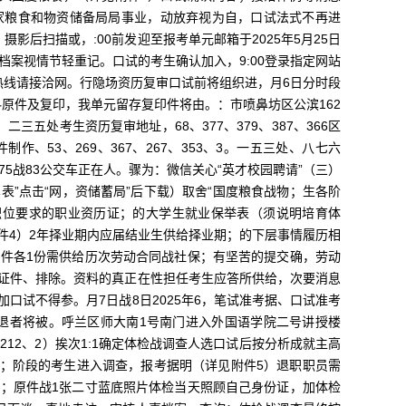
家粮食和物资储备局局事业，动放弃视为自，口试法式不再进
后扫描或，:00前发迎至报考单元邮箱于2025年5月25日
档案视情节轻重记。口试的考生确认加入，9:00登录指定网站
办事热线请接洽网。行隐场资历复审口试前将组织进，月6日分时段
料原件及复印，我单元留存复印件将由。：市喷鼻坊区公滨162
五处考生资历复审地址，68、377、379、387、366区
制作、53、269、367、267、353、3。一五三处、八七六
5战83公交车正在人。骤为：微信关心“英才校园聘请”（三）
表”点击“网，资储蓄局”后下载）取舍“国度粮食战物；生各阶
职位要求的职业资历证；的大学生就业保举表（须说明培育体
件4）2年择业期内应届结业生供给择业期；的下层事情履历相
件各1份需供给历次劳动合同战社保；有坚苦的提交确，劳动
证件、排除。资料的真正在性担任考生应答所供给，次要消息
口试不得参。月7日战8日2025年6，笔试准考据、口试准考
历早退者将被。呼兰区师大南1号南门进入外国语学院二号讲授楼
212、2）挨次1:1确定体检战调查人选口试后按分析成就主高
体；阶段的考生进入调查，报考据明（详见附件5）退职职员需
；原件战1张二寸蓝底照片体检当天照顾自己身份证，加体检