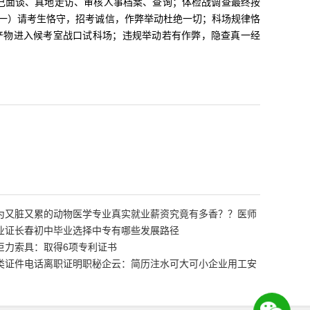
自己面谈、真地走访、审核人事档案、查询；体检战调查最终按
一）请考生恪守，招考诚信，作弊举动杜绝一切；科场规律恪
产物进入候考室战口试科场；违规举动若有作弊，隐查真一经
为又脏又累的动物医学专业真实就业薪资究竟有多香？？医师
业证长春初中毕业选择中专有哪些发展路径
巨力索具：取得6项专利证书
类证件电话离职证明职秘企云：简历注水可大可小企业用工安