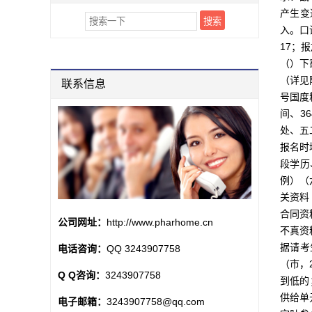
产生变
入。口
17；
（）下
（详见
联系信息
号国度
间、3
处、五
报名时
段学历
例）（
关资料
合同资
公司网址：
http://www.pharhome.cn
不真资
据请考
电话咨询：
QQ 3243907758
（市，
Q Q咨询：
3243907758
到低的
供给单
电子邮箱：
3243907758@qq.com