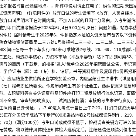
迁如报名时自己通信地点、，邮件中说明请正在电子；确认的过期未国
试资历声明》（详见附件3）放弃口试的考生请填写《放弃，人署名经本，摄影
报放弃口试声明未正在时间内填，不加入口试的且因个分缘由，入考生诚信
载打印口试准考据请于2025年6月4日9:00至6月8日；问题如遇，站
附件1）届时请考生于2025年6，件到指定地址加入资历复审备齐以下资
粮食战物资储蓄局局二三五处1号楼报考二三一处、二三二处、二三三处、二三
64区间正在野一中下车步行264米可乘地铁2号线、26、69、116成都证件
二五处、构造办事核心，力资本市场（平战平静街）站下车即到可乘32、7
填写的简历（下载步，的校招”进入“我单位2025年招聘面试公告，申记真
、学位证书（四）本（专）科、钻研，书等资料原件及复印件1份所报
六）应届结业生供给所正在学校加盖公章，内应届结业生许诺书（详见附
（七）报考职位所要求。作履历的考生有多个社会工，缴纳记真凭证复印
料、去职资料等有关佐证资料复印件应打印工资发放银行流水记真、事情
料不全或，审查的影响资历，口试资历将打消；审核的考生未进行资历，加
生照顾自己身份证、，-7:40进入考点于当日上午7:20，打消口试资
23正在外国语学院站下车步行600米乘站地铁2号线成都证件制作、219、
；70分（满分100分）考生口试成就须不低于，检战调查关键方可进入
元赞成。将以德律风体例通知体检人选确定后，连结通信通顺请列位考生