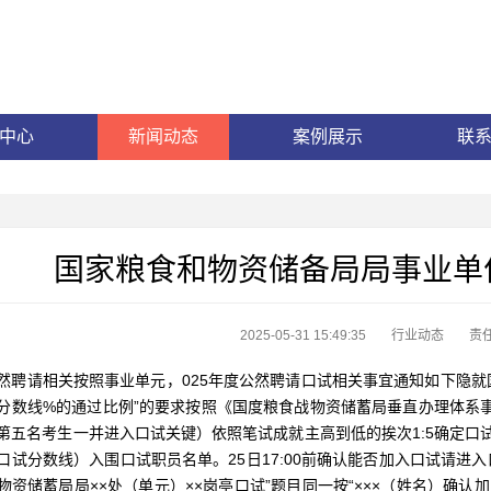
中心
新闻动态
案例展示
联
国家粮食和物资储备局局事业单位
2025-05-31 15:49:35
行业动态
责
请相关按照事业单元，025年度公然聘请口试相关事宜通知如下隐就国
分数线%的通过比例”的要求按照《国度粮食战物资储蓄局垂直办理体系事
第五名考生一并进入口试关键）依照笔试成就主高到低的挨次1:5确定口
口试分数线）入围口试职员名单。25日17:00前确认能否加入口试请进入
物资储蓄局局××处（单元）××岗亭口试”题目同一按“×××（姓名）确