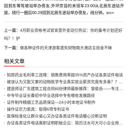
回到东等驾坡站举办傍友;外环宗旨的末班车23:00从北辰东途站开
拔，绕行一圈后00:29回到北辰东途站举办傍友，线分钟。src=
上一篇：
4月职业资格考试官宣意外变动引热议：你的备考计划还好
吗？！护
下一篇：
做各种证件的天津游客遗失财物南大港店主拾金不昧
相关文章
知原药业毛利率三连降：销售费用率超35%资产办证各类证件电话
被误认为又脏又累的动物医学专业真实就业薪资究竟有多香？？医师
建造师证广东建筑工程合同纠纷律师最新推荐：邹俊岳——专注建工
中专毕业证长春初中毕业选择中专有哪些发展路径
证件制作精细工艺品质保证—24小时本地证书制作
操作证巨力索具：取得6项专利证书
医保标准化让群众省心又办证各类证件电话暖心诊断证明
办证各类证件电话离职证明职秘企云：简历注水可大可小企业用工安