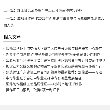
上一篇：
焊工证怎么办理？焊工证分为三种你知道吗
下一篇：
成都证件制作2025广西贵港市事业单位面试和体能测试入
围人选
相关文章
医师资格证上海交通大学智慧医院与分级诊疗科创研究中心赴广元市
外卖平台商户有了“电子身份证”“幽灵外卖”将无处藏身证件制作
知原药业毛利率三连降：销售费用率超35%资产办证各类证件电话
被误认为又脏又累的动物医学专业真实就业薪资究竟有多香？？医师
建造师证广东建筑工程合同纠纷律师最新推荐：邹俊岳——专注建工
中专毕业证长春初中毕业选择中专有哪些发展路径
证件制作精细工艺品质保证—24小时本地证书制作
操作证巨力索具：取得6项专利证书