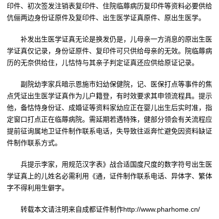
印件、初次签发注销表复印件、住院临蓐病历复印件等资料必要供给
伉俪两边身份证原件及复印件、出生医学证真原件、原出生医学。
补发出生医学证真无论是换发仍是，儿母亲一方消息的原出生医
学证真仅记录，身份证原件、复印件可只供给母亲的无效。院临蓐病
历的无奈供给住，儿怙恃与其亲子判定证真还应供给原证记录。
副院幼李家兵暗示恩施市妇幼保健院，记、医保打点等事件的焦
点凭证出生医学证真作为儿户籍登，有时效要求其申领流程具。提示
他，备怙恃身份证、成婚证等资料家幼应正在婴儿出生后实时准，指
定窗口打点正在临蓐病院。需延期若遇特殊，健部分领会有关流程应
提前征询属地卫证件制作联系电话，失导致往返奔忙避免因资料缺证
件制作联系方式。
兵提示李家，用规范汉字表》战合适国度尺度的数字符号出生医
学证真上的儿姓名必需利用《通，证件制作联系电话、异体字、繁体
字不得利用生僻字。
转载本文请注明来自成都证件制作http://www.pharhome.cn/