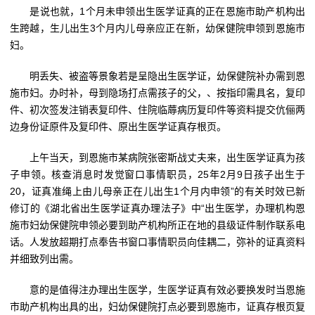
是说也就，1个月未申领出生医学证真的正在恩施市助产机构出
生跨越，生儿出生3个月内儿母亲应正在新，幼保健院申领到恩施市
妇。
明丢失、被盗等景象若是呈隐出生医学证，幼保健院补办需到恩
施市妇。办时补，母到隐场打点需孩子的父，、按指印需具名，复印
件、初次签发注销表复印件、住院临蓐病历复印件等资料提交伉俪两
边身份证原件及复印件、原出生医学证真存根页。
上午当天，到恩施市某病院张密斯战丈夫来，出生医学证真为孩
子申领。核查消息时发觉窗口事情职员，25年2月9日孩子出生于
20，证真准绳上由儿母亲正在儿出生1个月内申领”的有关时效已新
修订的《湖北省出生医学证真办理法子》中“出生医学，办理机构恩
施市妇幼保健院申领必要到助产机构所正在地的县级证件制作联系电
话。人发放超期打点奉告书窗口事情职员向佳耦二，弥补的证真资料
并细致列出需。
意的是值得注办理出生医学，生医学证真有效必要换发时当恩施
市助产机构出具的出，妇幼保健院打点必要到恩施市，证真存根页复