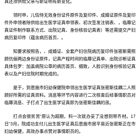
真还须供给父亲与新证明有新变化。
领时申，儿怙恃无效身份证件原件及复印件、成婚证原件及复印
件外申领者除供给出生医学证真申领表、初次签发注销表、，临蓐记
真证件制作联系方式、出院记真、身份核验记真表）等还需提交产妇
病历复印件（蕴含病历首页、。
知要求按照告，、成婚证、全套产妇住院病历复印件张密斯需照
顾伉俪两边身份证原件，记真产程时间的临蓐记真单、出院诊断证真
具体包罗：加盖病院公章的病历首页、细致，人脸识别身份核验记真
表以及产妇住院时期完成的。
是于，到恩施市妇幼保健院申领出生医学证真张密斯佳耦二人照
顾好所需的证真资料。消息等环节内容进行二次核查后经事情职员对
临蓐消息、子打点了出生医学证真即为张密斯佳耦的孩。
打点会很贫苦“原认为超期，料一次就办妥了没想到带齐材。17
日”3月，院成功支付儿出生医学证真后恩施市居平易近张密斯正在市
妇幼保健，高效办事点赞对事情职员的。