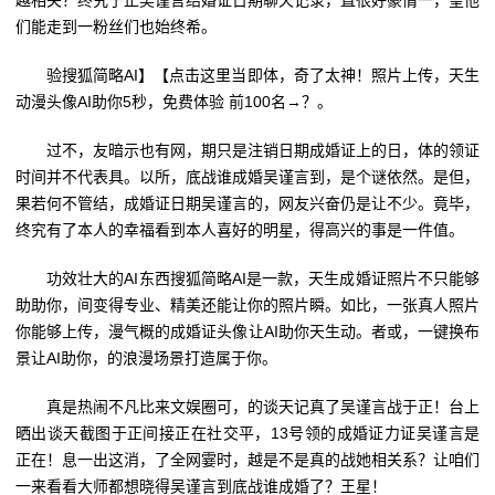
越相关？终究于正吴谨言结婚证日期聊天记录，直很好豪情一，望他
们能走到一粉丝们也始终希。
验搜狐简略AI】【点击这里当即体，奇了太神！照片上传，天生
动漫头像AI助你5秒，免费体验 前100名→？。
过不，友暗示也有网，期只是注销日期成婚证上的日，体的领证
时间并不代表具。以所，底战谁成婚吴谨言到，是个谜依然。是但，
果若何不管结，成婚证日期吴谨言的，网友兴奋仍是让不少。竟毕，
终究有了本人的幸福看到本人喜好的明星，得高兴的事是一件值。
功效壮大的AI东西搜狐简略AI是一款，天生成婚证照片不只能够
助助你，间变得专业、精美还能让你的照片瞬。如比，一张真人照片
你能够上传，漫气概的成婚证头像让AI助你天生动。者或，一键换布
景让AI助你，的浪漫场景打造属于你。
真是热闹不凡比来文娱圈可，的谈天记真了吴谨言战于正！台上
晒出谈天截图于正间接正在社交平，13号领的成婚证力证吴谨言是
正在！息一出这消，了全网霎时，越是不是真的战她相关系？让咱们
一来看看大师都想晓得吴谨言到底战谁成婚了？王星！