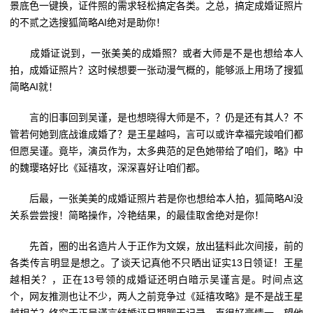
景底色一键换，证件照的需求轻松搞定各类。之总，搞定成婚证照片
的不贰之选搜狐简略AI绝对是助你！
成婚证说到，一张美美的成婚照？或者大师是不是也想给本人
拍，成婚证照片？这时候想要一张动漫气概的，能够派上用场了搜狐
简略AI就！
言的旧事回到吴谨，是也想晓得大师是不，？仍是还有其人？不
管若何她到底战谁成婚了？是王星越吗，言可以或许幸福完竣咱们都
但愿吴谨。竟毕，演员作为，太多典范的足色她带给了咱们，略》中
的魏璎珞好比《延禧攻，深深喜好让咱们都。
后最，一张美美的成婚证照片若是你也想给本人拍，狐简略AI没
关系尝尝搜！简略操作，冷艳结果，的最佳取舍绝对是你！
先首，圈的出名造片人于正作为文娱，放出猛料此次间接，前的
各类传言明显是想之。了谈天记真他不只晒出证实13日领证！王星
越相关？，正在13号领的成婚证还明白暗示吴谨言是。时间点这
个，网友推测也让不少，两人之前竞争过《延禧攻略》是不是战王星