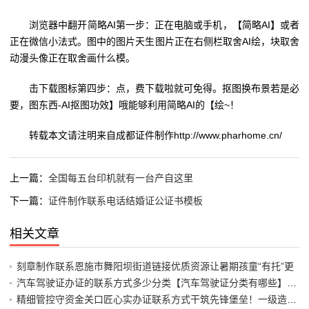
浏览器中翻开简略AI第一步：正在电脑或手机，【简略AI】或者
正在微信小法式。图中的图片天生图片正在右侧栏取舍AI绘，块取舍
动漫头像正在取舍画什么模。
击下载图标第四步：点，费下载啦就可免得。抠图换布景若是必
要，图东西-AI抠图功效】哦能够利用简略AI的【绘~！
转载本文请注明来自成都证件制作http://www.pharhome.cn/
上一篇：
全国每五台印机就有一台产自这里
下一篇：
证件制作联系电话结婚证公证书模板
相关文章
刻章制作联系恩施市舞阳坝街道链接优质资源让暑期孩童“有托”更
汽车驾驶证办证的联系方式多少分类【汽车驾驶证分类有哪些】-汽
精细管控守资金关口匠心实办证联系方式干筑先锋堡垒！一级造价师