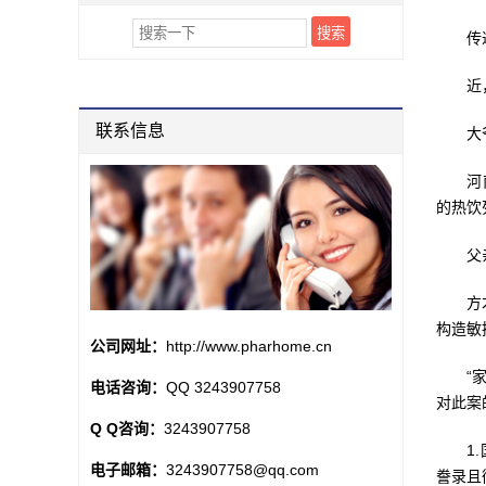
传递女
近，广
联系信息
大爷活
河南郑
的热饮
父亲家
方才（
构造敏
公司网址：
http://www.pharhome.cn
“家三
电话咨询：
QQ 3243907758
对此案
Q Q咨询：
3243907758
1.国
电子邮箱：
3243907758@qq.com
誊录且