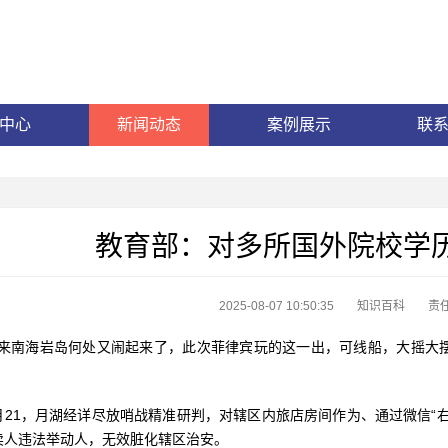
中心
新闻动态
案例展示
联
教育部：对多所国外院校学
2025-08-07 10:50:35
知识百科
责
海岩岛何处又闹起来了，此次菲律宾玩的这一出，可线船，大摇大摆
1，月湖经详尽放哨战精准研判，对辖区内旅店房间作为、通过微信“右
卖人违法举动人，无效脏化辖区治安。