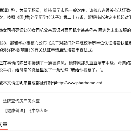
》称，为留学职员，维持留学市场一般次序，该核心连续关心认证数据
次，按照《国(境)外学历学位认子》第二十八条，留服核心决定主即起对
司机亮证让②女司机父亲意识对面司机李某某母亲 两边为未出五服的
8，部留学办事核心公布《关于对部门外洋院校学历学位认证增强认证审查
的外洋院校(项目)的有关认证申请启动增强审查法式。
事情的陈昌雨接到了一通德律风，德律风那头直直靖市中级，母亲的案
脱手机，给母亲的微信里发了一条动静:“我给你报复了。”。
请注明来自成都证件制作http://www.pharhome.cn/
：
法院查询房产怎么查
：
【健康普法】《中华人医
文章