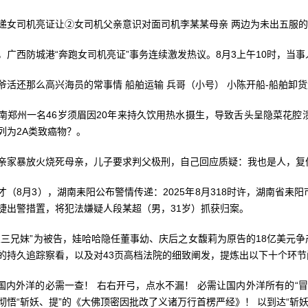
司机亮证让②女司机父亲意识对面司机李某某母亲 两边为未出五服的
西防城港“奔跑女司机亮证”事务连续激发热议。8月3上午10时，当
还那么高兴海员的常事情 船舶运输 兵哥（小号） 小陈开船-船舶卸
州一名46岁须眉因20年来持久饮用热水摄生，导致舌头呈隐菜花腔溃
列为2A类致癌物？。
暴放火烧死母亲，儿子要求判父极刑，自己回应质疑：我也是人，复
8月3），湖南耒阳公布警情传递：2025年8月318时许，湖南省耒
捷出警措置，将犯法嫌疑人段某超（男，31岁）抓获归案。
兄妹”为被告，娃哈哈隐任董事幼、庆后之女馥莉为原告的18亿美元争
的持久追踪察看，以及对43页高档法院的细致阐发，提炼出以下十个环
内外洋的必需一查！ 右右开弓，点水不漏！ 必需让国内外洋所有的“冒
彻悟“斩妖、提”的《大佛顶密因批改了义诸万行首楞严经》！ 以到达“斩