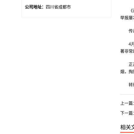
公司地址：
四川省成都市
《通知
举报屡
传递女
4月2
著非常
正正在
烟，掏
转载本文
上一篇
下一篇
相关