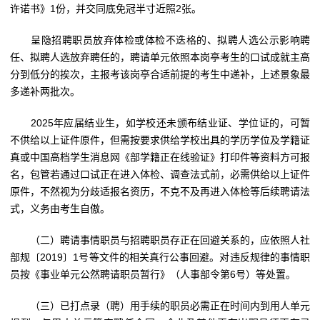
许诺书》1份，并交同底免冠半寸近照2张。
呈隐招聘职员放弃体检或体检不迭格的、拟聘人选公示影响聘
任、拟聘人选放弃聘任的，聘请单元依照本岗亭考生的口试成就主高
分到低分的挨次，主报考该岗亭合适前提的考生中递补，上述景象最
多递补两批次。
2025年应届结业生，如学校还未颁布结业证、学位证的，可暂
不供给以上证件原件，但需按要求供给学校出具的学历学位及学籍证
真或中国高档学生消息网《部学籍正在线验证》打印件等资料方可报
名，包管若通过口试正在进入体检、调查法式前，必需供给以上证件
原件，不然视为分歧适报名资历，不克不及再进入体检等后续聘请法
式，义务由考生自傲。
（二）聘请事情职员与招聘职员存正在回避关系的，应依照人社
部规〔2019〕1号等文件的相关真行公事回避。对违反规律的事情职
员按《事业单元公然聘请职员暂行》（人事部令第6号）等处置。
（三）已打点录（聘）用手续的职员必需正在时间内到用人单元