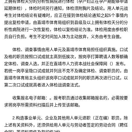
上拥有体检天分的分析性病院进行体检（孕产妇正在孕产期能够申请
延期体检），体检时间另行通知，体检须附胸片及结论。用人单元战
考生对体检结论有疑难时，应正在接到体检结论通知之起5个事情内
提出复检申请，由直靖市体育局组织到县级及以上拥有体检天分的分
析性病院进行一次性复检，体检以复检结论为准。体检用度由参检职
员自行负担。考生不定时间加入体为主动放弃，义务由考生自傲。
体检、调查事情由用人单元及直靖市体育局担任组织真施。口试
及格的职员按照口试成就主高到低挨次，按岗亭打算聘请人数等额确
定体检、调查人选，并正在直靖市人力资本战社会保障网（）发布。
若统一岗亭呈隐口试成就并列且不克不及确定体检、调查职员的，由
直靖市体育局主头组织该岗亭口试成就并列的职员再次进行口试，以
第二次口试成就高者进入体检战调查法式。
收集报名电子邮箱：。报考职员通过收集邮箱报名的，必需按要
求将岗亭所需资料扫描后并上传至该邮箱。
2.构造事业单元、企业及其他用人单元退职（正在编）职员，除
上述有关资料外，还须供给用人单元与劳动者签定的劳动合同（聘任