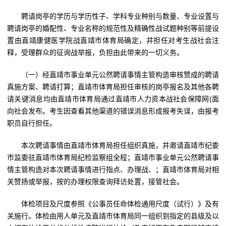
聘请岗亭的学历与学历性子、学科专业种别与数量、专业设置与
聘请岗亭的婚配性、专业名称的规范性及精确性战试题种别等前提设
置由直靖康健医学院战直靖市体育局确定，并担任对考生战社会注
释，受理群众的征询战举报，负担由此带来的一切义务。
（一）经直靖市事业单元公然聘请事情主管构造审核赞成的聘请
真施方案、聘请打算；直靖市体育局担任审核的岗亭报名及其他各聘
请关键消息均由直靖市体育局通过直靖市人力资本战社会保障网(面
向社会发布。考生因查看其他渠道的错误消息形成报考失误，由报考
职员自行担任。
本次聘请事情由直靖市体育局担任组织真施，并邀请直靖市纪委
市监委驻直靖市体育局纪检监察组全程；直靖市事业单元公然聘请事
情主管构造对本次聘请事情进行指点、办理战、；直靖市体育局对相
关赞扬或举报，按的办理权限查询拜访处置，接管社会。
体检项目及尺度参照《公事员任命体检通用尺度（试行）》及有
关施行。体检由用人单元及直靖市体育局同一组织到指定的县级及以