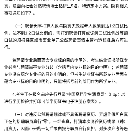
真，隐面向社会公然聘请博士钻研生5名，特造定本方案。隐将相关
事项通知如下？。
（一）聘请岗亭打算人数与隐真无效报考人数须到达1:2口试比
例，达不到1:2口试比例的，需打消聘请打算或调解口试比例战等额
口试的须报经直靖市事业单元公然聘请事情主管构造核准后方可进
行。
若聘请专业后面蕴含专业标的目的申明的，考生结业证书所载专
业必需与聘请岗亭专业分歧（含括号内专业标的目的申明）；若聘请
专业没有蕴含专业标的目的申明的，但考生结业证书所载专业后面有
蕴含专业标的目的申明的，只能将括号前的部门作为所学专业。
4.考生正在报名前应先行登录“中国高档学生消息网”（http：//）
进行学历检验并打印《部学历证书电子注册存案表》。
（三）对违反公然聘请规律或不具备聘请资历、弄虚作假坦白真
正在的招聘职员真行“零”，一经查真，打消本次测验资历或录（聘）
用资历，因而带来的一切后果由报考职员自行负担。对多次弃考等恶