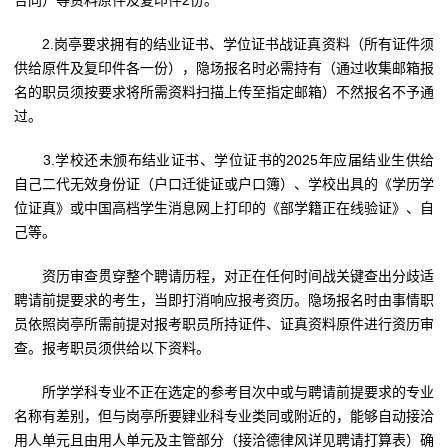
合同）等资料原件及复印件2份。
2.岗亭要求拥有的结业证书、学位证书战证真资料（所有证件须
供给原件及复印件各一份），隐场报名时必需持有（通过收集邮箱报
名的职员须按要求将所需资料扫描上传至指定邮箱）不然报名不予通
过。
3.学校还未颁布结业证书、学位证书的2025年应届结业生供给
自己二代无效身份证（户口迁徙证或户口簿）、学校出具的《学历学
位证真》或中国高档学生消息网上打印的《部学籍正在线验证》、自
己等。
资历审查贯穿整个聘请历程，对正在任何时间战关键查出分歧适
聘请前提要求的考生，当即打消响应报考资历。隐场报名时由事情职
员依照岗亭所需前提对报考职员所持证件、证真资料原件进行资历审
查。报考职员须供给以下资料。
所学学科专业不正在选定的参考目次中或与聘请前提要求的专业
名称有差别，但与岗亭所要肄业科专业类同或附近的，能够自动接洽
用人单元且由用人单元及主管部分（接洽德律风详见聘请打算表）确