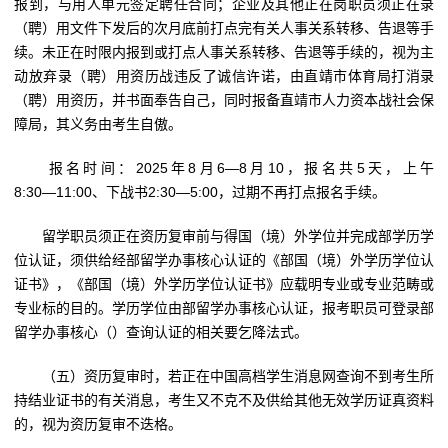
报到，与用人单元签定聘任合同；企业及其他正在岗职员须正在录
（聘）用文件下发后的次月底前打点完有关人事关系转移、告退等手
续。未正在时限内报到或打点人事关系转移、告退等手续的，视为主
动放弃录（聘）用资历战违反了诚信许诺，由直靖市体育局打消录
（聘）用资历，并书面奉告自己，同时报备直靖市人力资本战社会保
障局，其义务由考生自傲。
报名时间：2025年8月6―8月10，报名共5天，上午
8:30―11:00、下战书2:30―5:00，过期不再打点报名手续。
留学职员须正在资历复审前与得国（境）外学位并完成部学历学
位认证，须供给经部留学办事核心认证的《部国（境）外学历学位认
证书》，《部国（境）外学历学位认证书》应载明专业或专业范畴或
专业标的目的。学历学位由部留学办事核心认证，报考职员可登录部
留学办事核心（）查询认证的相关要乞降法式。
（五）资历复审时，若正在中国高档学生消息网查询不到考生所
持结业证书的有关消息，考生又不克不及供给其他无效学历证真资料
的，视为资历复审不迭格。