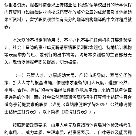
认报名资历，报名时按要求上传结业证书及就读学校出具的所学课程
内容资料（如加盖结业院校或档案存放部分公章的成就表及其他辅助
果断资料），留学职员须供给有天分的翻译机构翻译的中文课程成就
表。
本次测验不指定测验用书，不举办也不委托任何机构开展测验培
训。社会上呈隐的事业单元聘请事情职员测验命题组、特地培训机构
等表面举办的班、或刊行的出书物等，均与本次测验的主管部分无
关。敬请泛博报考职员提高，切勿被骗。
（一）党管人才、办事成幼大局、凸起市场导向、表隐分类施
策、扩大人才的根基准绳，依照德才兼备的用人尺度，遵照“公然、
平等、合作、择优”的事情准绳证件制作联系电话，采纳口试与调查
相连系的体例，面向社会公然聘请通俗高档招生打算博士钻研生且合
适岗亭前提要求的职员（详见《直靖康健医学院2025年公然聘请博
士钻研生打算表》，以下简称《聘请打算表》）。
按照聘请政策要求，由用人单元及直靖市体育局对体检及格考生
的本质、、威力本质、生理本质、战事情表示、、自律等以及能否拥