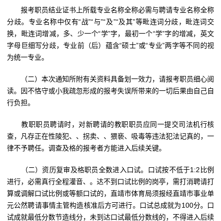
报考职员结业证书上所载专业名称全称必需与聘请专业名称全称
分歧。专业名称中仅有“战”“与”“及”“及其”等毗连词分歧，毗连词交
换，毗连词增减，多、少一个“学”字，最初一个“学”字的增减，英文
字母巨细写分歧，专业前（后）蕴含“硕士”或“专业”两字等不同的视
为统一专业。
（二）本次通知所附有关资料具备划一效力，请报考职员细心阅
读。因不恪守或小我疏忽形成的报考失误所带来的一切后果由自己自
行负担。
教职职员聘请时，对新聘请的教职职员应同一提交司法机行核
查，凡存正在性陵犯、、拐卖、、猥亵、吸毒等违法犯法记真的，一
律不予聘任。调查及格的报考者方能进入后续关键。
（二）资历复审及格职员全数进入口试。口试按不低于1:2比例
进行，必需真行全程灌音、。达不到口试比例的岗亭，需打消聘请打
算或调解口试比例或等额口试的，直靖市体育局须报经直靖市事业单
元公然聘请事情主管构造核准后方可进行。口试总成就为100分。口
试成就最低分数节造线分，未到达口试最低分数线的，不得进入后续