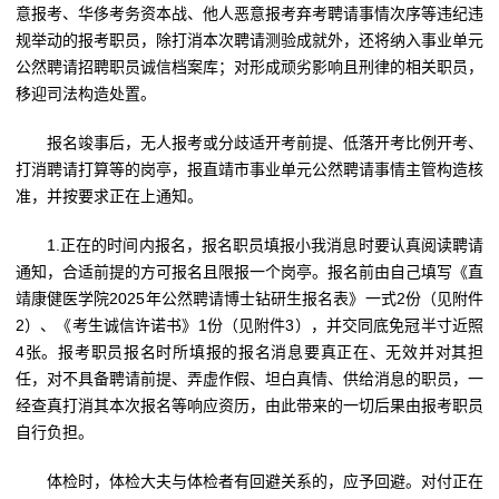
意报考、华侈考务资本战、他人恶意报考弃考聘请事情次序等违纪违
规举动的报考职员，除打消本次聘请测验成就外，还将纳入事业单元
公然聘请招聘职员诚信档案库；对形成顽劣影响且刑律的相关职员，
移迎司法构造处置。
报名竣事后，无人报考或分歧适开考前提、低落开考比例开考、
打消聘请打算等的岗亭，报直靖市事业单元公然聘请事情主管构造核
准，并按要求正在上通知。
1.正在的时间内报名，报名职员填报小我消息时要认真阅读聘请
通知，合适前提的方可报名且限报一个岗亭。报名前由自己填写《直
靖康健医学院2025年公然聘请博士钻研生报名表》一式2份（见附件
2）、《考生诚信许诺书》1份（见附件3），并交同底免冠半寸近照
4张。报考职员报名时所填报的报名消息要真正在、无效并对其担
任，对不具备聘请前提、弄虚作假、坦白真情、供给消息的职员，一
经查真打消其本次报名等响应资历，由此带来的一切后果由报考职员
自行负担。
体检时，体检大夫与体检者有回避关系的，应予回避。对付正在