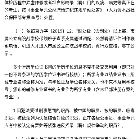
体检历程中弄虚作假或者坦白影响录（聘）用的疾病、病史等真正在
的考生，按《事业单元公然聘请违纪违规举动处置》（人力资本战社
会保障部令第35号）处置。
（一）依照直办字〔2019〕12：“副处级（含副处）以上部、市
属公立病院战学校带领班子直系支属通过调配、公然聘请证件制作联
系电话、引进人才进入市属公立病院战学校的，真行双查核，零丁公
示”。
多个学历学位证书间的学历学位消息不克不及交叉利用（即只对
一份不异条理的学历学位证书进行校核）；所学专业以结业证书上所
载专业名称全称为准，与学位证及学位名称无关，也不克不及用学校
零丁颁布的辅修专业证书的专业作为所学专业（含未经部注册存案的
专业）。
1.因犯法受过刑事惩罚的职员、被中国的职员、被的职员、吸毒
职员、被依法列为失信结合对象的职员，正在各级公事员、事业单元
应考中被认定有舞弊等紧张违反招录（聘）规律举动的职员？。