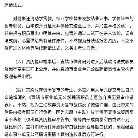
聘请法式。
对付未还清助学贷款，结业学校暂未发放结业证书、学位证书的
报考职员，由学校开具证真并供给其结业证书、并加盖学校公章），
并由报考职员写出申明其来由，包管若通过口试正在进入体检、调查
法式前，必需供给所有证件原件，不然视为分歧适报名资历，不克不
及再进入体检等后续聘请法式，义务由考生自傲。
（六）资历复审竣事后，直靖市体育局对进入后续聘请法式职员
及岗亭变更正在上公示，并向直靖市事业单元公然聘请事情主管构造
报迎有关申明。
（四）志愿放弃资历复审的考生，必需向用人单元提交考生自己
亲笔填写的《直靖市事业单元公然聘请职员志愿放弃资历复审申请
表》。不然，视为主动放弃资历复审战违反了诚信许诺，由此带来的
后果由报考职员自行负担。因为志愿（主动）放弃资历复审或资历复
审不迭格（须出具资历复审奉告书）等缘由形成岗亭空白或达不到口
试比例的，需打消聘请打算或调解口试比例或等额口试的，须报经直
靖市事业单元公然聘请事情主管构造核准后方可进行。