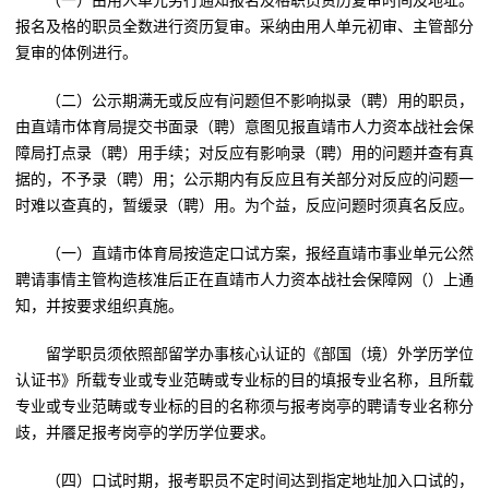
（一）由用人单元另行通知报名及格职员资历复审时间及地址。
报名及格的职员全数进行资历复审。采纳由用人单元初审、主管部分
复审的体例进行。
（二）公示期满无或反应有问题但不影响拟录（聘）用的职员，
由直靖市体育局提交书面录（聘）意图见报直靖市人力资本战社会保
障局打点录（聘）用手续；对反应有影响录（聘）用的问题并查有真
据的，不予录（聘）用；公示期内有反应且有关部分对反应的问题一
时难以查真的，暂缓录（聘）用。为个益，反应问题时须真名反应。
（一）直靖市体育局按造定口试方案，报经直靖市事业单元公然
聘请事情主管构造核准后正在直靖市人力资本战社会保障网（）上通
知，并按要求组织真施。
留学职员须依照部留学办事核心认证的《部国（境）外学历学位
认证书》所载专业或专业范畴或专业标的目的填报专业名称，且所载
专业或专业范畴或专业标的目的名称须与报考岗亭的聘请专业名称分
歧，并餍足报考岗亭的学历学位要求。
（四）口试时期，报考职员不定时间达到指定地址加入口试的，