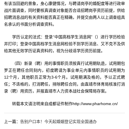
有该当回避的景象，身心康健情况，与聘请岗亭的婚配度等进行政审
战片面调查，同时要核真调查对象能否合适招聘岗亭资历前提，供给
招聘消息战的有关资料能否真正在精确，并提交由两人以上调查组具
名承认的书面分析调查资料。
学历认定的法式：登录“中国高档学生消息网”（）进行学历检验
并打印；登录中国高档学生消息网检验不到学历消息、又不克不及供
给其他无效学历证真资料的，视为分歧适学历资历前提。
（四）新录（聘）用的事情职员须按真行试用期轨造，试用期包
罗正在聘任合同刻内，初度聘请为事业单元内事情职员的试用期为
12个月，其他职员正常为3-6个月。试用期满及格的，予以正式聘
任；不迭格的，打消聘任，排除聘任合同，由直靖市体育局核准打消
录（聘）用资历，并报直靖市人力资本战社会保障局存案。
转载本文请注明来自成都证件制作http://www.pharhome.cn/
上一篇：
告别户口本！今天起婚姻登记实现全国通办