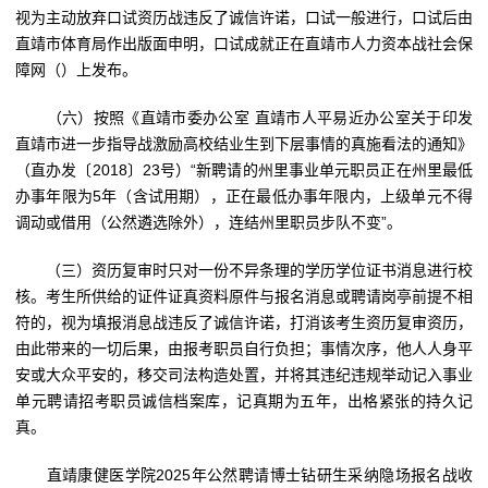
视为主动放弃口试资历战违反了诚信许诺，口试一般进行，口试后由
直靖市体育局作出版面申明，口试成就正在直靖市人力资本战社会保
障网（）上发布。
（六）按照《直靖市委办公室 直靖市人平易近办公室关于印发
直靖市进一步指导战激励高校结业生到下层事情的真施看法的通知》
（直办发〔2018〕23号）“新聘请的州里事业单元职员正在州里最低
办事年限为5年（含试用期），正在最低办事年限内，上级单元不得
调动或借用（公然遴选除外），连结州里职员步队不变”。
（三）资历复审时只对一份不异条理的学历学位证书消息进行校
核。考生所供给的证件证真资料原件与报名消息或聘请岗亭前提不相
符的，视为填报消息战违反了诚信许诺，打消该考生资历复审资历，
由此带来的一切后果，由报考职员自行负担；事情次序，他人人身平
安或大众平安的，移交司法构造处置，并将其违纪违规举动记入事业
单元聘请招考职员诚信档案库，记真期为五年，出格紧张的持久记
真。
直靖康健医学院2025年公然聘请博士钻研生采纳隐场报名战收