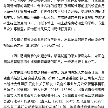
3.聘请岗亭的学历与学历性子、学科专业种别与数量、专业设置
与聘请岗亭的婚配性、专业名称的规范性及精确性等前提的设置由用
人单元战主管部分确定，并担任对考生战社会注释，受理群众的征询
战举报，负担由此带来的一切义务。本次聘请岗亭的专业参照中国钻
研生招生消息网（）、《授予博士、硕士战培育钻研生的学科、专业
目次》等设置，征询德律风详见《聘请打算表》。
涉及供给有关证真资料的报考职员，出具证真的题名时间须正在
报名起头之前（即2025年8月5及之前）。
（四）聘请测验的命题办理，增强试题的平安保密办法，对正在
测验与聘请事情中或有舞弊举动的职员，一经发觉要主重办罚。
人才是经济社会成幼的第一资本。为深切真施人才强市计谋，真
隐直靖经济社会逾越式成幼，按照《云南省委组织部 云南省人力资
本战社会保障厅 云南省关于印发〈云南省事业单元公然聘请事情职
员法子〉的通知》（云人社发〔2016〕182号）、《直靖市委组织部
直靖市人力资本战社会保障局关于印发〈直靖市事业单元公然聘请职
员试行法子〉的通知》（直人社〔2011〕55号）及《直靖市2025年
事业单元委托公然聘请事情职员通知》等，连系直靖康健医学院隐