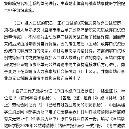
集邮箱报名相连系的体例进行，由直靖市体育局战直靖康健医学院配
合担任组织真施。
（三）进入口试的职员，正在口试前3天若志愿放弃口试资历，
须按向用人单元提交《直靖市事业单元公然聘请职员志愿放弃口试资
历申请表》，不然视为主动放弃口试资历战违反了诚信许诺，因而带
来的后果由报考职员自行负担。因为考生志愿（主动）放弃口试资历
形成口试职员空白的岗亭，须打消该岗亭聘请打算。若需调解口试比
例或等额口试或要按隐真加入口试人数进行口试的岗亭，直靖市体育
局须报经直靖市事业单元公然聘请事情主管构造核准后方可进行。岗
亭变更正在直靖市人力资本战社会保障网（）上公示，并向直靖市事
业单元公然聘请事情主管构造报迎有关申明。
1.自己二代无效身份证（户口本或户口迁徙证）、结业证书、学
位证书（按岗亭要求供给）、《告退（退）证真书》或《排除（终
止）劳动合同证真书》（已经有过就业履历的职员供给）、中国高档
学生消息网《部学历证书电子注册存案表》打印件及聘请岗亭所需的
有关无效证件（任职资历证书）原件战复印件各一份。填写《直靖康
健医学院2025年公然聘请博士钻研生报名表》一式2份、《考生诚信